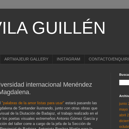
ILA GUILLÉN
ARTMAJEUR GALLERY
INSTAGRAM
CONTACTO/ENQUIR
Buscar
niversidad internacional Menéndez
 Magdalena.
Archiv
l
"palabras de la amor listas para usar"
estará pasando las
junio
gdalena de Santander ilustrando, junto con otras obras que
mayo 
sual de la Diutación de Badajoz, el trabajo realizado en el
abril 
or los poetas visuales extremeños Antonio Gómez García y
dicie
ón del taller corre a cargo de la jefa de la Sección de
octub
 Provincial de Badajoz, Antonieta Benítez Martín
para la