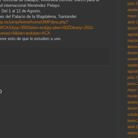
julio 
ad internacional Menéndez Pelayo.
septi
Del 1 al 12 de Agosto,
mayo 
es del Palacio de la Magdalena, Santander.
imp.es/uimp/home/homeUIMPdina.php?
abril 
CAS&juj=3002&lan=es&jpj=plan=60ZD&any=2011-
dicie
verasi=N&lan=es&tipo=ACA
agost
nor esto de que le estudien
a uno.
marzo
febre
dicie
novie
septi
agost
julio 
junio
o
mayo 
novie
septi
dicie
octub
junio
abril 
marzo