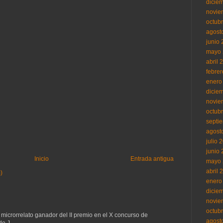
dicie
novie
octub
agost
junio
mayo 
abril 
febre
enero
dicie
novie
octub
septi
agost
julio 
junio
Inicio
Entrada antigua
mayo 
abril 
)
enero
dicie
novie
octub
 microrrelato ganador del II premio en el X concurso de
agost
e J...