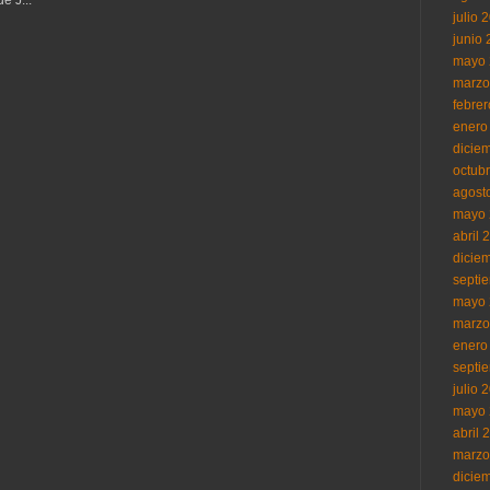
julio 
junio
mayo 
marzo
febre
enero
dicie
octub
agost
mayo 
abril 
dicie
septi
mayo 
marzo
enero
septi
julio 
mayo 
abril 
marzo
dicie