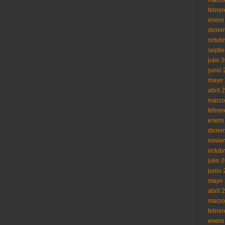
febre
enero
dicie
octub
septi
julio 
junio
mayo 
abril 
marzo
febre
enero
dicie
novie
octub
julio 
junio
mayo 
abril 
marzo
febre
enero