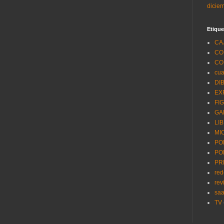
dicie
Etique
CA
CO
CO
cua
DI
EX
FI
GA
LI
MI
PO
PO
PR
red
rev
saa
TV