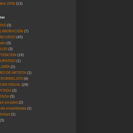
mbre 2008
(13)
tas
JAS
(3)
LABORACION
(7)
NCURSO
(45)
dro
(3)
BUJO
(3)
POSICION
(19)
GURATIVO
(1)
LERÍA
(2)
BRO DE ARTISTA
(1)
CRORRELATO
(4)
ESIA VISUAL
(29)
RTADA
(3)
ENSA
(5)
es sociales
(2)
ista ensamblada
(1)
tchiart
(1)
(3)