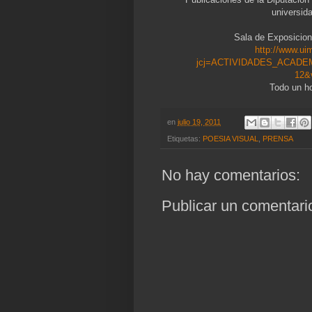
universid
Sala de Exposicion
http://www.u
jcj=ACTIVIDADES_ACADEMI
12&
Todo un ho
en
julio 19, 2011
Etiquetas:
POESIA VISUAL
,
PRENSA
No hay comentarios:
Publicar un comentari