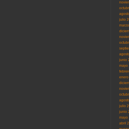
novie
octub
agost
julio 
marzo
dicie
novie
octub
septi
agost
junio
mayo 
febre
enero
dicie
novie
octub
agost
julio 
junio
mayo 
abril 
marzo