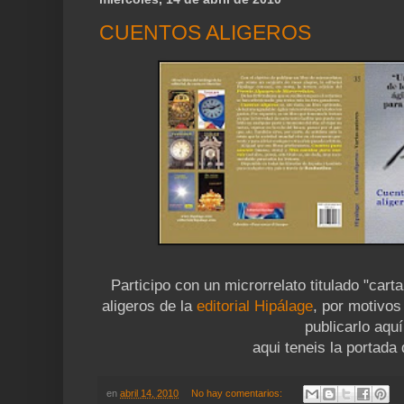
CUENTOS ALIGEROS
Participo con un microrrelato titulado "cart
aligeros de la
editorial Hipálage
, por motivos
publicarlo aquí
aqui teneis la portada d
en
abril 14, 2010
No hay comentarios: