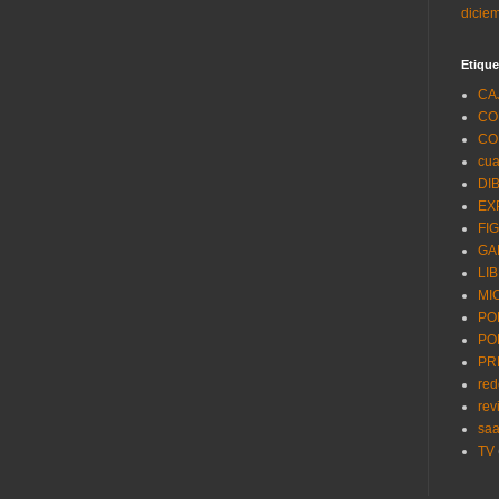
dicie
Etique
CA
CO
CO
cua
DI
EX
FI
GA
LI
MI
PO
PO
PR
red
rev
saa
TV