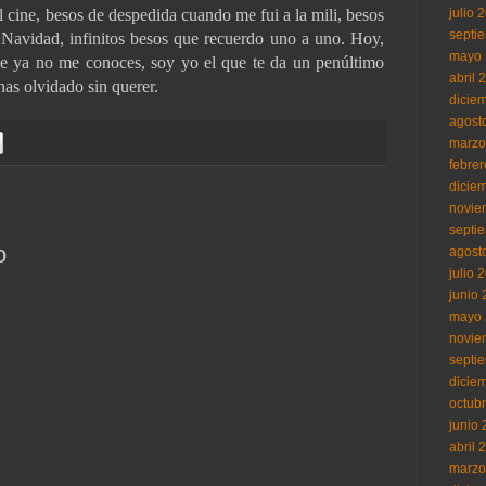
julio 
l cine, besos de despedida cuando me fui a la mili, besos
septi
 Navidad, infinitos besos que recuerdo uno a uno. Hoy,
mayo 
ue ya no me conoces, soy yo el que te da un penúltimo
abril 
has olvidado sin querer.
dicie
agost
marzo
febre
dicie
novie
septi
o
agost
julio 
junio
mayo 
novie
septi
dicie
octub
junio
abril 
marzo