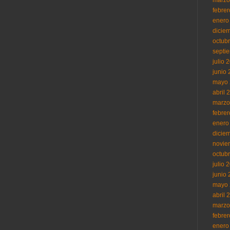
febre
enero
dicie
octub
septi
julio 
junio
mayo 
abril 
marzo
febre
enero
dicie
novie
octub
julio 
junio
mayo 
abril 
marzo
febre
enero