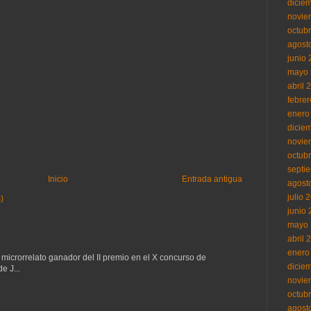
dicie
novie
octub
agost
junio
mayo 
abril 
febre
enero
dicie
novie
octub
septi
Inicio
Entrada antigua
agost
julio 
)
junio
mayo 
abril 
enero
 microrrelato ganador del II premio en el X concurso de
dicie
e J...
novie
octub
agost