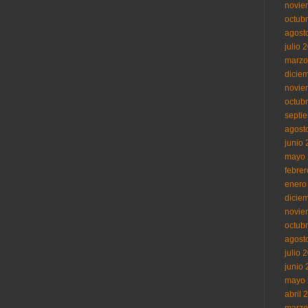
novie
octub
agost
julio 
marzo
dicie
novie
octub
septi
agost
junio
mayo 
febre
enero
dicie
novie
octub
agost
julio 
junio
mayo 
abril 
marzo