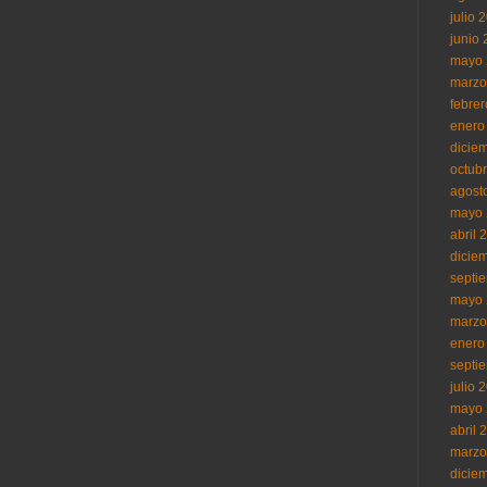
julio 
junio
mayo 
marzo
febre
enero
dicie
octub
agost
mayo 
abril 
dicie
septi
mayo 
marzo
enero
septi
julio 
mayo 
abril 
marzo
dicie