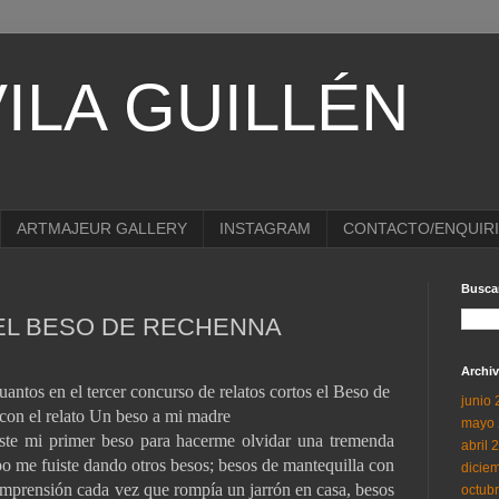
ILA GUILLÉN
ARTMAJEUR GALLERY
INSTAGRAM
CONTACTO/ENQUIR
Buscar
EL BESO DE RECHENNA
Archiv
uantos en el tercer concurso de relatos cortos el Beso de
junio
on el relato
Un beso a mi madre
mayo 
te mi primer beso para hacerme olvidar una tremenda
abril 
po me fuiste dando otros besos; besos de mantequilla con
dicie
omprensión cada vez que rompía un jarrón en casa, besos
octub