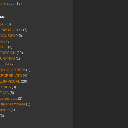
mbre 2008
(13)
tas
JAS
(3)
LABORACION
(7)
NCURSO
(45)
dro
(3)
BUJO
(3)
POSICION
(19)
GURATIVO
(1)
LERÍA
(2)
BRO DE ARTISTA
(1)
CRORRELATO
(4)
ESIA VISUAL
(29)
RTADA
(3)
ENSA
(5)
es sociales
(2)
ista ensamblada
(1)
tchiart
(1)
(3)